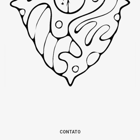
CONTATO